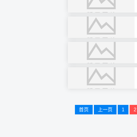
文
首页
上一页
1
2
章
导
航