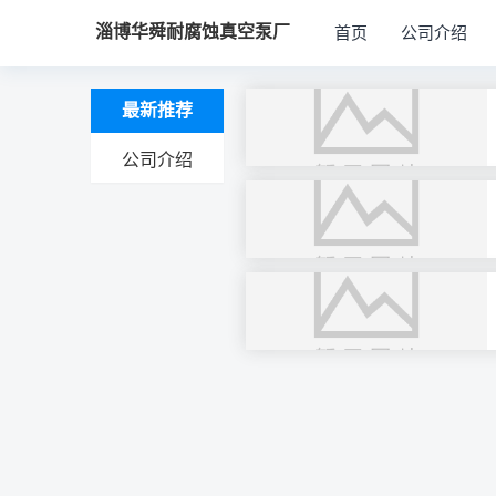
淄博华舜耐腐蚀真空泵厂
首页
公司介绍
最新推荐
公司介绍
文
章
导