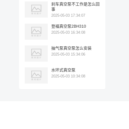
刹车真空泵不工作是怎么回
事
2025-05-03 17:34:07
登福真空泵2BH310
2025-05-03 16:34:08
抽气泵真空泵怎么安装
2025-05-03 15:34:06
水环式真空泵
2025-05-03 10:34:08