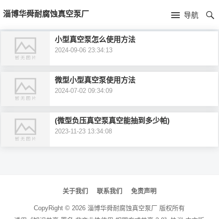
首
淄博华舜耐腐蚀真空泵厂
导航
页
首
小型真空泵怎么使用方法
2024-09-06 23:34:13
页
公
司
微型小型真空泵使用方法
2024-07-02 09:34:09
介
(微型负压真空泵真空能抽到多少帕)
绍
2023-11-23 13:34:08
文
章
关于我们
联系我们
免责声明
导
CopyRight ©
2026
淄博华舜耐腐蚀真空泵厂
版权所有
航