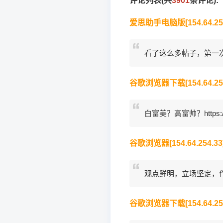
评论列表(共
3901
条评论):
爱思助手电脑版[154.64.252
看了这么多帖子，第一次看到这
谷歌浏览器下载[154.64.254
白富美？高富帅？https://w
谷歌浏览器[154.64.254.33
观点鲜明，立场坚定，作者态度明
谷歌浏览器下载[154.64.254