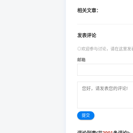
相关文章：
发表评论
◎欢迎参与讨论，请在这里发
邮箱