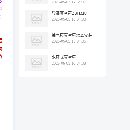
够
2025-05-03 17:34:07
种
登福真空泵2BH310
真
2025-05-03 16:34:08
抽气泵真空泵怎么安装
运
2025-05-03 15:34:06
助
势
水环式真空泵
2025-05-03 10:34:08