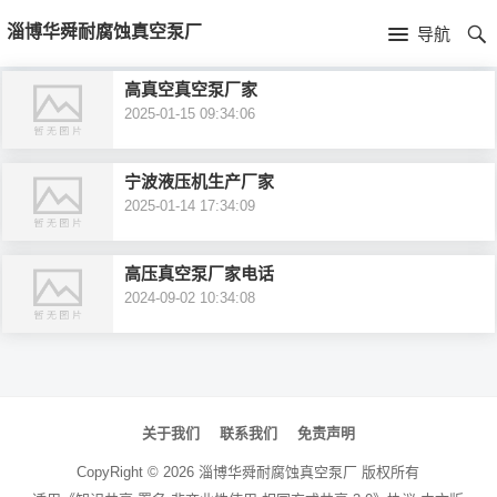
首
淄博华舜耐腐蚀真空泵厂
导航
页
首
高真空真空泵厂家
2025-01-15 09:34:06
页
公
司
宁波液压机生产厂家
2025-01-14 17:34:09
介
高压真空泵厂家电话
绍
2024-09-02 10:34:08
文
章
关于我们
联系我们
免责声明
导
CopyRight ©
2026
淄博华舜耐腐蚀真空泵厂
版权所有
航