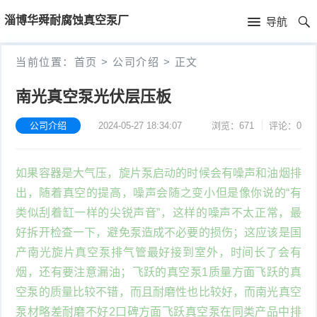
首
淄博华舜耐腐蚀真空泵厂
导航
页
首
当前位置：
首页
>
公司介绍
>
正文
页
公
南光真空泵光伏层压板
司
公司介绍
2024-05-27 18:34:07
浏览：671
评论：0
介
如果容器是大气压，旋片泵启动的时候会有噪声和油烟排
绍
出，随着真空的提高，噪声会随之变小但是像你说的“有
类似刮着缸一样的尖锐声音”，这样的噪声不太正常，最
好拆开检查一下，避免泵造成不必要的损伤；这应该是国
产南光旋片真空泵排气管最好接到室外，时间长了会有
烟，还有要注意漏油；飞跃的真空泵1质量方面飞跃的真
空泵的质量比较不错，而且耐磨性也比较好，而南光真空
泵材略差耐磨不好2口碑方面飞跃真空泵在同类产品中排