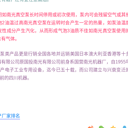
停用如南光真空泵长时间停用或初次使用，泵内可会残留空气或其
泡2油温过高南光真空泵在运转时会产生一定的热量，如泵油温
发性成分产生汽化，从而形成气泡3油质不佳如南光真空泵使用
含有气体。
空泵类产品更是行销全国各地并远销美国日本澳大利亚香港等十
有限公司原国投南光有限公司前身系国营南光机器厂，自1955
转产电子工业专用设备，迄今已五十载，而公司建立与兴衰变迁
年前的四川机器。
产厂家排名