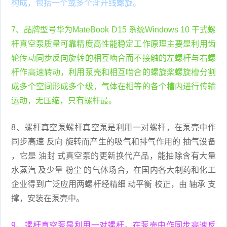
构成，包括一个或多个渐开线螺旋。
7、品牌型号华为MateBook D15 系统Windows 10 干式螺
杆真空泵质量可靠精度高性能稳定工作原理主要是利用齿
轮传动同步反向旋转的相互啮合而不接触的左螺杆与右螺
杆作高速转动，利用泵壳和相互啮合的螺旋桨螺旋槽分割
成多个空间形成多个级，气体在相等的各个槽内进行传输
运动，无压缩，只有螺杆最。
8、螺杆真空泵螺杆真空泵是利用一对螺杆，在泵壳中作
同步高速 反向 旋转而产生的吸气和排气作用的 抽气设备
，它是 油封 式真空泵的更新换代产品，能抽除含有大量
水蒸汽 及少量 粉尘 的气体场合，在国内各大制药和化工
企业得到广泛应用两螺杆经精细 动平衡 校正，由 轴承 支
撑，安装在泵壳中。
9、螺杆真空泵是利用一对螺杆，在泵壳中作同步高速反