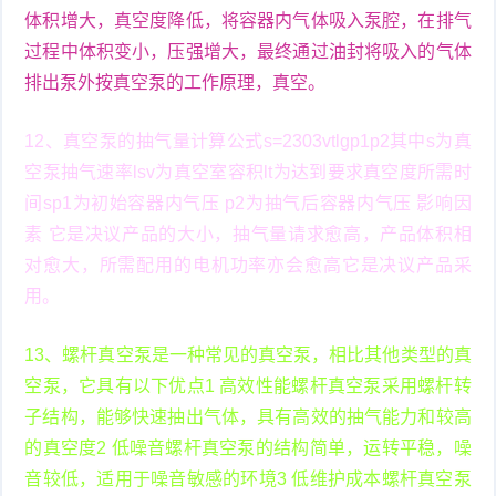
体积增大，真空度降低，将容器内气体吸入泵腔，在排气
过程中体积变小，压强增大，最终通过油封将吸入的气体
排出泵外按真空泵的工作原理，真空。
12、真空泵的抽气量计算公式s=2303vtlgp1p2其中s为真
空泵抽气速率lsv为真空室容积lt为达到要求真空度所需时
间sp1为初始容器内气压 p2为抽气后容器内气压 影响因
素 它是决议产品的大小，抽气量请求愈高，产品体积相
对愈大，所需配用的电机功率亦会愈高它是决议产品采
用。
13、螺杆真空泵是一种常见的真空泵，相比其他类型的真
空泵，它具有以下优点1 高效性能螺杆真空泵采用螺杆转
子结构，能够快速抽出气体，具有高效的抽气能力和较高
的真空度2 低噪音螺杆真空泵的结构简单，运转平稳，噪
音较低，适用于噪音敏感的环境3 低维护成本螺杆真空泵