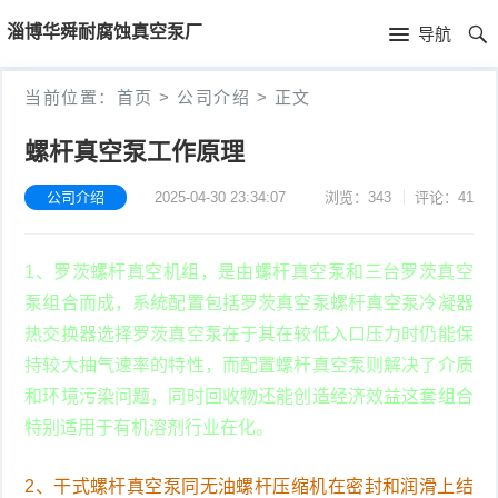
首
淄博华舜耐腐蚀真空泵厂
导航
页
首
当前位置：
首页
>
公司介绍
>
正文
页
公
螺杆真空泵工作原理
司
公司介绍
2025-04-30 23:34:07
浏览：343
评论：41
介
1、罗茨螺杆真空机组，是由螺杆真空泵和三台罗茨真空
绍
泵组合而成，系统配置包括罗茨真空泵螺杆真空泵冷凝器
热交换器选择罗茨真空泵在于其在较低入口压力时仍能保
持较大抽气速率的特性，而配置螺杆真空泵则解决了介质
和环境污染问题，同时回收物还能创造经济效益这套组合
特别适用于有机溶剂行业在化。
2、干式螺杆真空泵同无油螺杆压缩机在密封和润滑上结