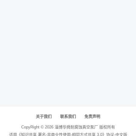
关于我们
联系我们
免责声明
CopyRight ©
2026
淄博华舜耐腐蚀真空泵厂
版权所有
适用《知识共享 署名-非商业性使用-相同方式共享 3.0》协议-中文版