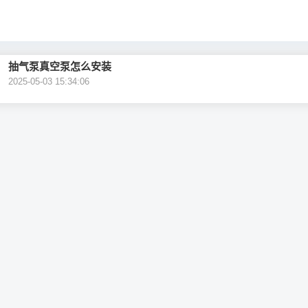
抽气泵真空泵怎么安装
2025-05-03 15:34:06