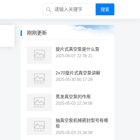
搜索
刚刚更新
旋片式真空泵是什么泵
2025-06-07 22:36:21
2x70旋片式真空泵讲解
2025-05-30 00:17:29
蒸发真空泵的作用
2025-05-03 22:34:06
抽真空泵机械密封型号有哪
些
2025-05-03 21:34:08